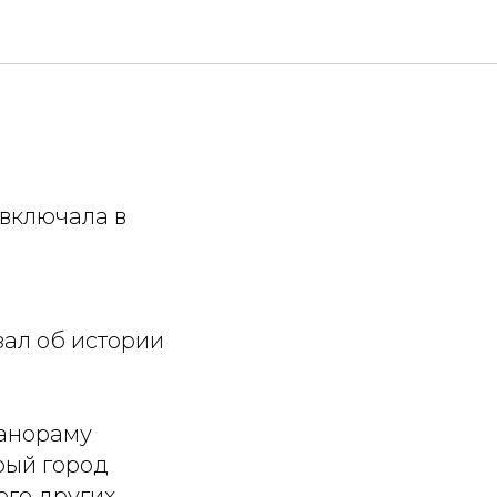
я
 включала в
зал об истории
панораму
рый город
ого других