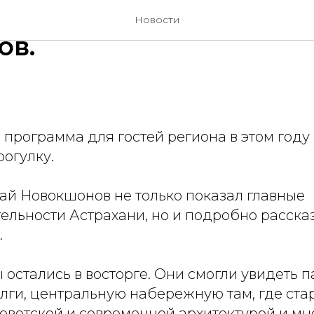
сионная программа дл
Новости
ов.
программа для гостей региона в этом году
огулку.
ай Новокшонов не только показал главные
ельности Астрахани, но и подробно расска
.
остались в восторге. Они смогли увидеть 
лги, центральную набережную там, где ста
советской и современной архитектурой и мн