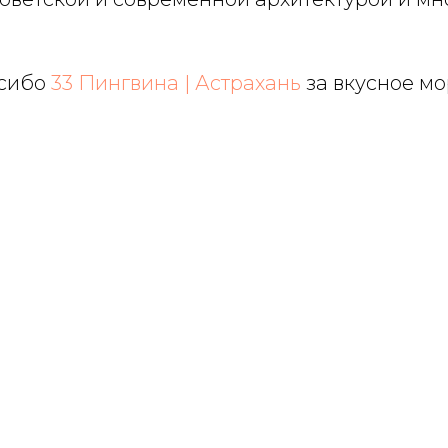
асибо
33 Пингвина | Астрахань
за вкусное м